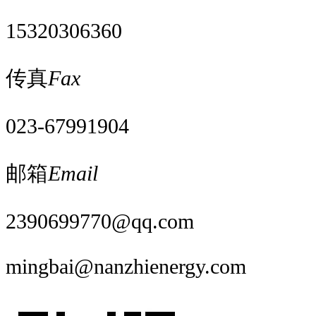
15320306360
传真
Fax
023-67991904
邮箱
Email
2390699770@qq.com
mingbai@nanzhienergy.com