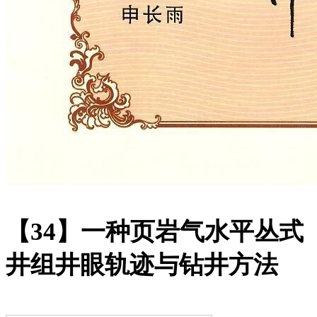
【34】一种页岩气水平丛式
井组井眼轨迹与钻井方法